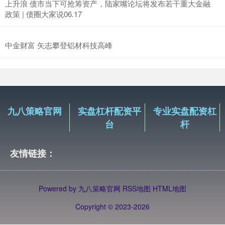
上升浪 债市当下可抢筹资产，陆家嘴论坛将发布若干重大金融
政策 | 债圈大家说06.17
中金财富 矢志攀登铝材科技高峰
九八策略官网
实盘杠杆配资平
专业实盘配资杠
台
杆
友情链接：
Powered by
九八策略官网
RSS地图
HTML地图
Copyright
© 2023-2026