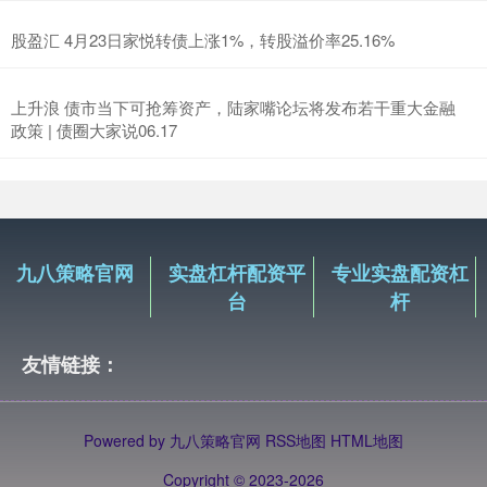
股盈汇 4月23日家悦转债上涨1%，转股溢价率25.16%
上升浪 债市当下可抢筹资产，陆家嘴论坛将发布若干重大金融
政策 | 债圈大家说06.17
九八策略官网
实盘杠杆配资平
专业实盘配资杠
台
杆
友情链接：
Powered by
九八策略官网
RSS地图
HTML地图
Copyright
© 2023-2026