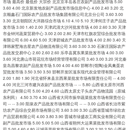
市场 最高价 最低价 大宗价 北京京丰岳各庄农副产品批发市场 5.00 3.60 4.00 北京新发地农副产品批发市场信息中心 4.00 2.40 3.20 北京顺鑫石门国际农产品批发市场集团有限公司北京分公司 3.60 3.00 3.30 北京朝阳区大洋路综合市场 6.10 4.10 5.10 天津何庄子农产品批发市场 3.00 1.40 2.00 天津武清大沙河批发市场 4.00 2.60 3.30 天津市金钟河蔬菜贸易中心 3.00 2.00 2.80 天津市红旗农贸综合批发市场有限公司 6.00 4.60 5.00 天津碧城农产品批发市场 4.00 2.80 3.40 天津韩家墅海吉星农产品物流有限公司 3.60 3.00 3.30 石家庄国际农产品批发交易中心 2.60 2.60 2.60 乐亭县冀东果菜批发市场 4.00 3.00 3.60 河北唐山市荷花坑市场经营管理有限公司 3.40 3.00 3.20 河北秦皇岛昌黎农副产品批发市场 5.00 4.00 4.60 邯郸市(馆陶)金凤禽蛋农贸批发市场 3.50 3.50 3.50 邯郸开发区滏东现代农业管理有限公司 2.00 1.80 1.90 河北省怀来县京西果菜批发市场有限责任公司 -- 4.00 4.00 河北三河市建兴农副产品批发市场 -- -- 5.80 山西省太原市河西农产品有限公司 5.00 4.20 4.60 山西太原丈子头农产品物流园（原城东利民） 4.50 3.70 4.30 山西省大同市振华蔬菜批发市场有限责任公司 -- -- 3.00 阳泉农产品批发市场有限公司 -- -- 3.00 山西省长治市紫坊农产品综合交易市场有限公司 3.60 3.00 3.30 山西省晋城市绿欣农产品贸易有限公司 4.00 3.80 3.90 晋城市绿盛农工商实业有限公司农副产品批发市场 5.00 5.00 5.00 山西省朔州大运果菜批发市场有限公司 5.00 4.60 4.80 运城蔬菜批发市场有限公司 3.00 2.20 2.50 山西省临汾市尧都区奶牛场尧丰农副产品批发市场 -- -- 3.90 孝义市绿海蔬菜批发销售有限公司 -- -- 5.00 山西汾阳市晋阳农副产品批发市场 -- -- 5.60 内蒙古呼和浩特市东瓦窑农副产品批发市场有限责任公司 6.60 3.40 3.60 呼和浩特市美通首府无公害农产品批发市场 -- -- 3.00 内蒙古保全庄农产品批发市场 4.00 3.50 3.60 内蒙包头市友谊蔬菜批发市场 4.00 4.00 4.00 内蒙赤峰西城市场 4.00 3.60 4.00 鄂尔多斯市万家惠农贸市场有限公司 6.20 5.80 6.00 大连双兴商品城有限公司 6.00 5.00 5.50 辽宁鞍山宁远农产品批发市场 3.60 3.00 3.30 辽宁阜新市瑞轩蔬菜农副产品综合批发市场 4.20 3.60 4.00 辽宁朝阳市果菜批发市场 3.20 2.00 2.60 长春海吉星农产品物流有限公司 6.00 5.00 5.00 吉林省辽源市仙城物流园区有限公司 6.00 4.20 5.00 白山市星泰批发市场有限公司 -- -- 5.00 哈尔滨哈达农副产品有限公司 4.60 4.00 4.30 中俄国际农产品交易中心 5.00 4.00 4.50 黑龙江省华博农产品市场有限公司 6.40 5.00 5.70 黑龙江鹤岗市万圃源蔬菜有限责任公司 5.00 5.00 5.00 上海农产品中心批发市场经营管理有限公司 6.10 5.90 6.00 上海市江桥批发市场经营管理有限公司 3.40 2.60 2.90 南京农副产品物流配送中心有限公司 3.80 3.60 3.70 江苏宜兴市瑞德蔬菜果品批发市场有限公司 6.00 5.00 5.50 江苏无锡朝阳农产品大市场 -- -- 3.63 徐州农副产品中心批发市场 5.00 3.60 4.30 江苏凌家塘市场发展有限公司 10.00 8.00 9.00 江苏苏浙皖边界市场发展有限公司 -- -- 9.00 江苏苏州南环桥农副产品批发市场 4.40 2.40 3.40 江苏联谊农副产品批发市场 5.00 2.50 4.00 浙江良渚蔬菜市场开发有限公司 -- -- 6.50 杭州农副产品物流中心南庄兜农产品批发市场 -- -- 8.60 宁波蔬菜批发市场有限公司 5.40 3.40 4.70 浙江嘉兴蔬菜批发交易市场 -- -- 5.24 绍兴市蔬菜果品批发交易市场有限公司 -- -- 8.00 浙江金华农产品批发市场 -- -- 4.00 安徽合肥周谷堆农产品批发市场 6.00 4.00 5.00 蚌埠海吉星农产品物流有限公司 3.60 3.60 3.60 马鞍山市安民农副产品贸易有限公司 5.20 4.00 4.60 安徽省淮北市中瑞农产品批发市场 -- -- 3.60 安徽安庆市龙狮桥蔬菜批发市场 7.00 6.00 6.50 天长市永福农副产品批发市场 4.00 3.30 3.65 阜阳农产品中心批发市场 5.00 4.00 4.40 北海果业砀山惠丰市场有限公司 -- -- 5.00 安徽六安市裕安区紫竹林农产品批发市场 5.50 3.50 4.20 亳州农产品有限责任公司 -- -- 7.00 福建省福州市海峡蔬菜批发市场 12.00 1.00 4.27 福建厦门同安闽南果蔬批发市场 6.50 4.60 5.00 福建省福鼎市商贸业服务中心 5.20