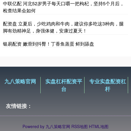
中联亿配 河北52岁男子每天口嚼一把枸杞，坚持5个月后，
检查结果会如何
配资盘 立夏后，少吃鸡肉和牛肉，建议你多吃这3种肉，腿
脚有劲精神足，身强体健，安康过夏天！
银易配资 嫩滑到抖臀！丁香鱼蒸蛋 鲜到舔盘
九八策略官网
实盘杠杆配资平
专业实盘配资杠
台
杆
友情链接：
Powered by
九八策略官网
RSS地图
HTML地图