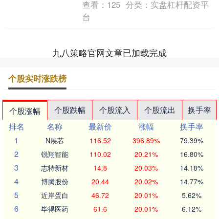
查看：
125
分类：
实盘杠杆配资平
上百道工序在流水线上有序流....
台
九八策略官网文章已加载完成
个股实时涨跌榜
个股跌幅
个股流入
个股流出
换手率
个股涨幅
排名
名称
最新价
涨幅
换手率
1
N展芯
116.52
396.89%
79.39%
2
锐翔智能
110.02
20.21%
16.80%
3
志特新材
14.8
20.03%
14.18%
4
博腾股份
20.44
20.02%
14.77%
5
近岸蛋白
46.72
20.01%
5.62%
6
毕得医药
61.6
20.01%
6.12%