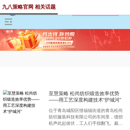
九八策略官网 相关话题
至慧策略 松尚纺织锻造效率优势
——用工艺深度构建技术“护城河”
位于青岛城阳区惜福镇街道的青岛松尚
纺织服装科技有限公司的车间里，缝纫
机声此起彼伏，工人们手指翻飞。裁
剪、缝纫、压胶、上拉链、开口袋……