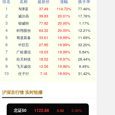
排名
名称
最新价
涨幅
换手率
1
N津富
37.49
114.72%
77.46%
2
威尔高
39.83
20.01%
17.76%
3
锴威特
77.82
20.00%
1.17%
4
科翔股份
64.32
20.00%
12.21%
5
蜀道装备
33.61
19.99%
11.69%
6
中巨芯
27.85
19.99%
32.20%
7
广哈通信
19.03
19.99%
5.84%
8
欣天科技
18.02
19.97%
28.44%
9
飞天诚信
12.56
19.96%
8.49%
10
任子行
7.16
19.93%
31.42%
沪深京行情 实时轮播
北证50
1122.88
创
3.42
0.30%