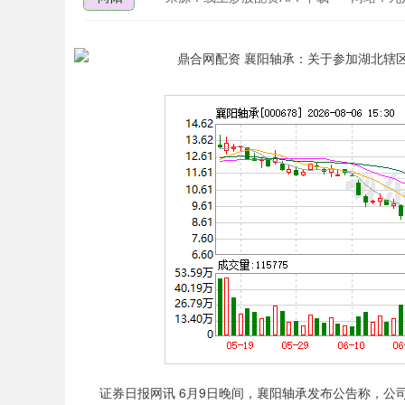
深证成指
14110.12
.92
0.57%
-34.08
-0
证券日报网讯 6月9日晚间，襄阳轴承发布公告称，公司将