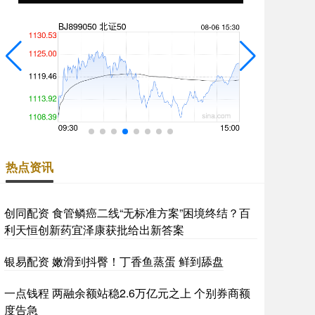
热点资讯
创同配资 食管鳞癌二线“无标准方案”困境终结？百
利天恒创新药宜泽康获批给出新答案
银易配资 嫩滑到抖臀！丁香鱼蒸蛋 鲜到舔盘
一点钱程 两融余额站稳2.6万亿元之上 个别券商额
度告急