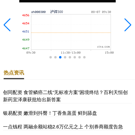
热点资讯
创同配资 食管鳞癌二线“无标准方案”困境终结？百利天恒创
新药宜泽康获批给出新答案
银易配资 嫩滑到抖臀！丁香鱼蒸蛋 鲜到舔盘
一点钱程 两融余额站稳2.6万亿元之上 个别券商额度告急